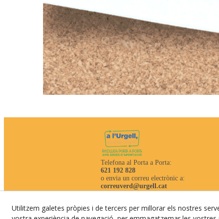
Telefona al Porta a Porta:
621 192 828
o envia un correu electrònic a:
correuverd@urgell.cat
Utilitzem galetes pròpies i de tercers per millorar els nostres serve
vostra experiència de navegació, per emmagatzemar les vostres p