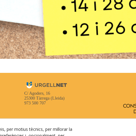
C/ Agoders, 16
25300 Tàrrega (Lleida)
973 500 707
AVÍS LEGAL
is, per motius tècnics, per millorar la
POLÍTICA DE COOKIES
referències i, opcionalment, per